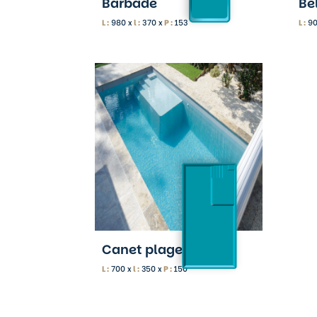
Barbade
Bel
L :
980 x
l :
370 x
P :
153
L :
90
Canet plage
L :
700 x
l :
350 x
P :
150