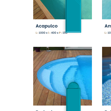
Acapulco
Am
L :
1000 x
l :
400 x
P :
150
L :
10