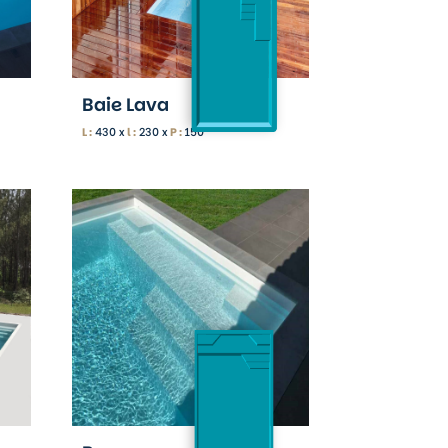
Baie Lava
L :
430 x
l :
230 x
P :
150