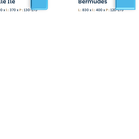
le Ile
Bermudes
0 x
l :
370 x
P :
130-175
L :
830 x
l :
400 x
P :
120-175