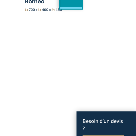
Borneo
L :
700 x
l :
400 x
P :
150
Besoin d’un devis
?