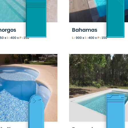
orgos
Bahamas
50 x
l :
400 x
P :
150
L :
900 x
l :
400 x
P :
150