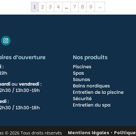
1
2
3
4
…
7
8
9
→
aires d’ouverture
Nos produits
i
:
Piscines
19h
Spas
s que les
Saunas
de consentir
ardi
au
vendredi
:
Bains nordiques
omportement
2h30 / 13h30-19h
Entretien de la piscine
 retirer son
onctions.
Sécurité
edi
:
Entretien du spa
2h30 / 13h30-18h
éférences
Mentions légales
•
Politique
as © 2026 Tous droits réservés