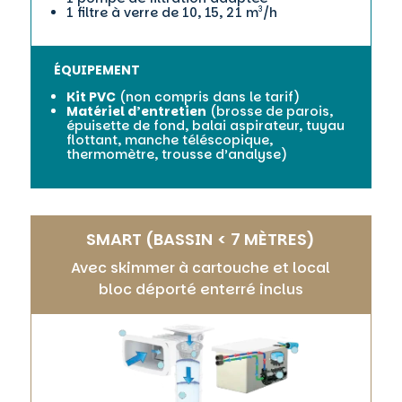
1 filtre à verre de 10, 15, 21 m
/h
3
ÉQUIPEMENT
Kit PVC
(non compris dans le tarif)
Matériel d’entretien
(brosse de parois,
épuisette de fond, balai aspirateur, tuyau
flottant, manche téléscopique,
thermomètre, trousse d’analyse)
SMART (BASSIN < 7 MÈTRES)
Avec skimmer à cartouche et local
bloc déporté enterré inclus