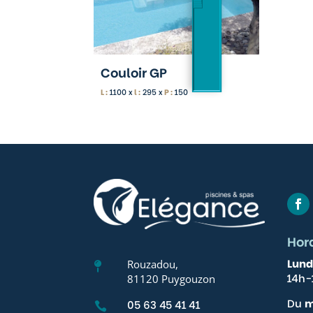
Couloir GP
L :
1100 x
l :
295 x
P :
150
Gérer le consentement
Hor
Lund
Rouzadou,

Pour offrir les meilleures expériences, nous utilisons des technologies telle
14h-
81120 Puygouzon
cookies pour stocker et/ou accéder aux informations des appareils. Le fait 
à ces technologies nous permettra de traiter des données telles que le c
Du
m
05 63 45 41 41
de navigation ou les ID uniques sur ce site. Le fait de ne pas consentir ou de
