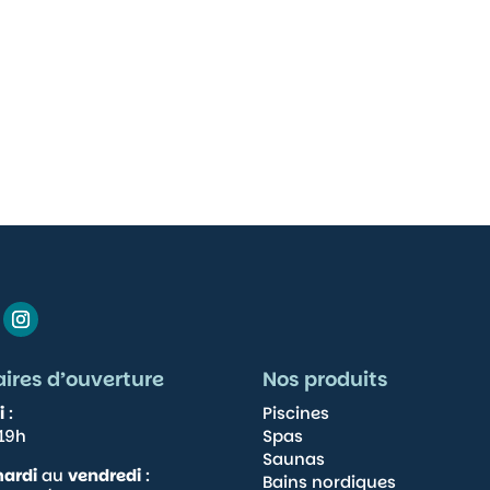
aires d’ouverture
Nos produits
i
:
Piscines
s que les
19h
Spas
de consentir
Saunas
omportement
ardi
au
vendredi
:
 retirer son
Bains nordiques