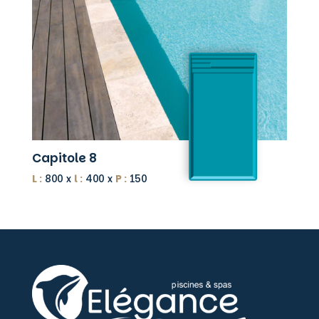
Capitole 8
L :
800 x
l :
400 x
P :
150