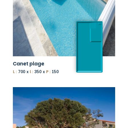
Canet plage
L :
700 x
l :
350 x
P :
150