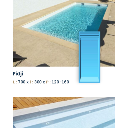
Fidji
L :
700 x
l :
300 x
P :
120-160