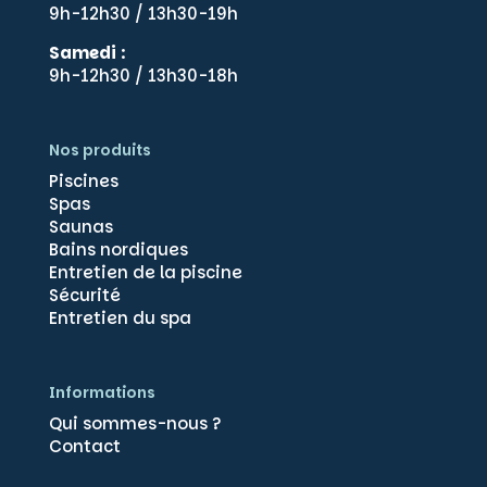
9h-12h30 / 13h30-19h
Samedi
:
9h-12h30 / 13h30-18h
Nos produits
Piscines
Spas
Saunas
Bains nordiques
Entretien de la piscine
Sécurité
Gérer le consentement
Entretien du spa
Pour offrir les meilleures expériences, nous utilisons des technologies
telles que les cookies pour stocker et/ou accéder aux informations des
appareils. Le fait de consentir à ces technologies nous permettra de
Informations
traiter des données telles que le comportement de navigation ou les ID
uniques sur ce site. Le fait de ne pas consentir ou de retirer son
Qui sommes-nous ?
consentement peut avoir un effet négatif sur certaines caractéristiques
Contact
et fonctions.