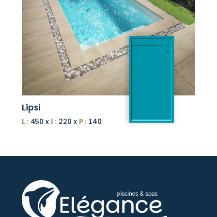
Lipsi
L :
450 x
l :
220 x
P :
140