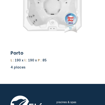
Porto
L :
190 x
l :
190 x
P :
85
4 places