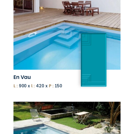
En Vau
L :
900 x
l :
420 x
P :
150