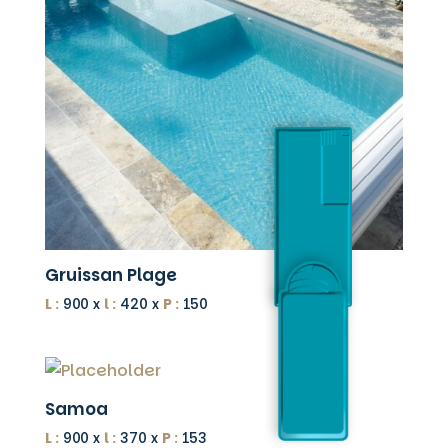
Gruissan Plage
L :
900 x
l :
420 x
P :
150
Samoa
L :
900 x
l :
370 x
P :
153