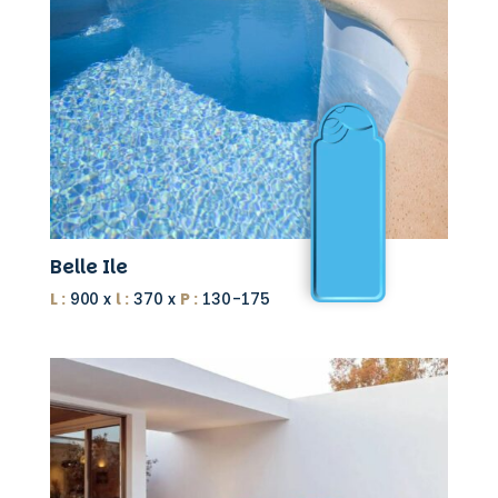
Belle Ile
L :
900 x
l :
370 x
P :
130-175