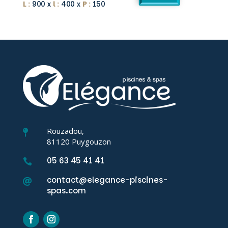
L :
900 x
l :
400 x
P :
150
Rouzadou,

81120 Puygouzon
05 63 45 41 41

contact@elegance-piscines-

spas.com