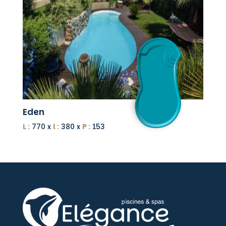
Eden
L :
770 x
l :
380 x
P :
153