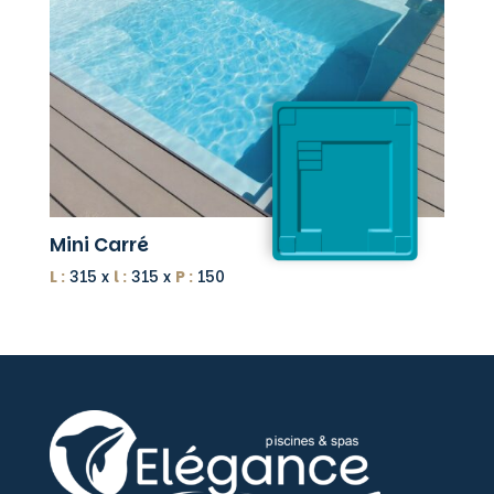
Mini Carré
L :
315 x
l :
315 x
P :
150