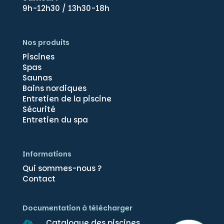
9h-12h30 / 13h30-18h
Nos produits
Piscines
Spas
Saunas
Bains nordiques
Entretien de la piscine
Sécurité
Gérer le consentement
Entretien du spa
Pour offrir les meilleures expériences, nous utilisons des technologies
telles que les cookies pour stocker et/ou accéder aux informations des
appareils. Le fait de consentir à ces technologies nous permettra de
Informations
traiter des données telles que le comportement de navigation ou les ID
uniques sur ce site. Le fait de ne pas consentir ou de retirer son
Qui sommes-nous ?
consentement peut avoir un effet négatif sur certaines caractéristiques
Contact
et fonctions.
Documentation à télécharger
Accepter
Catalogue des piscines
