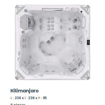
Kilimanjaro
L :
236 x
l :
236 x
P :
95