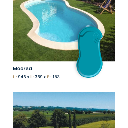
Moorea
L :
946 x
l :
389 x
P :
153