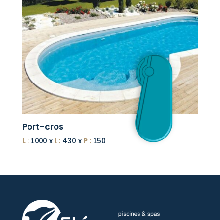
Port-cros
L :
1000 x
l :
430 x
P :
150