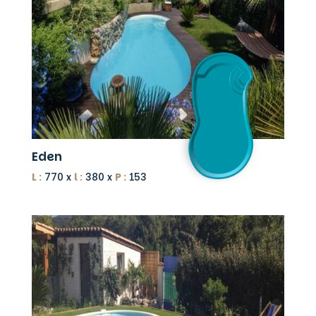
Eden
L :
770 x
l :
380 x
P :
153