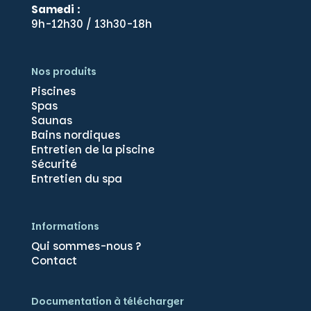
Samedi
:
9h-12h30 / 13h30-18h
Nos produits
Piscines
Spas
Saunas
Bains nordiques
Entretien de la piscine
Sécurité
Gérer le consentement
Entretien du spa
Pour offrir les meilleures expériences, nous utilisons des technologies
telles que les cookies pour stocker et/ou accéder aux informations des
appareils. Le fait de consentir à ces technologies nous permettra de
Informations
traiter des données telles que le comportement de navigation ou les ID
uniques sur ce site. Le fait de ne pas consentir ou de retirer son
Qui sommes-nous ?
consentement peut avoir un effet négatif sur certaines caractéristiques
Contact
et fonctions.
Documentation à télécharger
Accepter