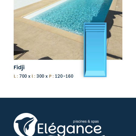
Fidji
L :
700 x
l :
300 x
P :
120-160