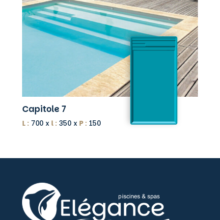
Capitole 7
L :
700 x
l :
350 x
P :
150