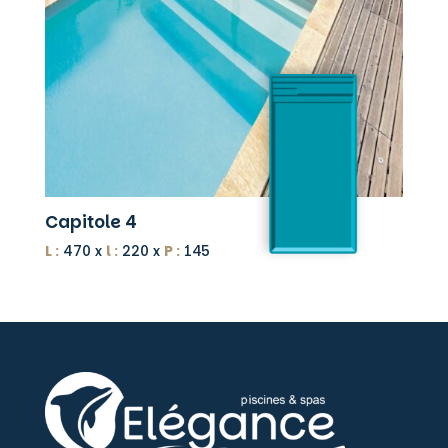
Capitole 4
L :
470 x
l :
220 x
P :
145