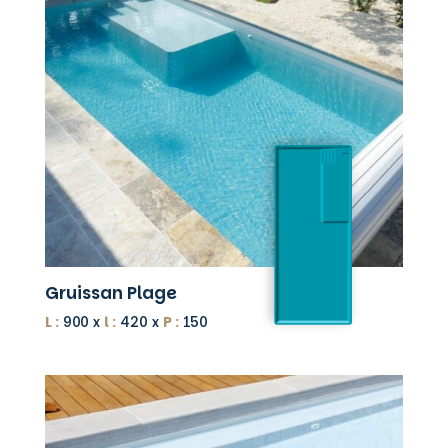
Gruissan Plage
L :
900 x
l :
420 x
P :
150