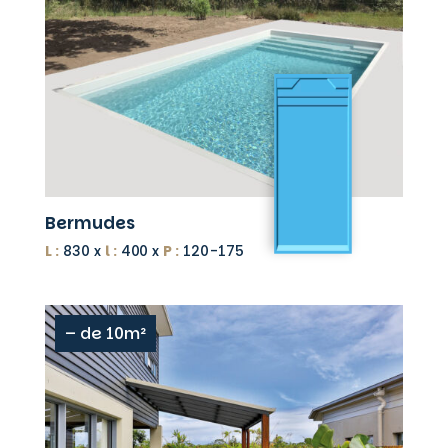
Bermudes
L :
830 x
l :
400 x
P :
120-175
– de 10m²