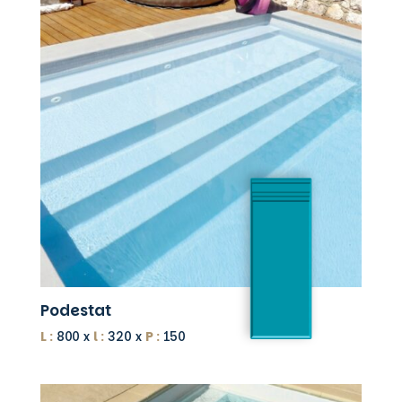
Podestat
L :
800 x
l :
320 x
P :
150