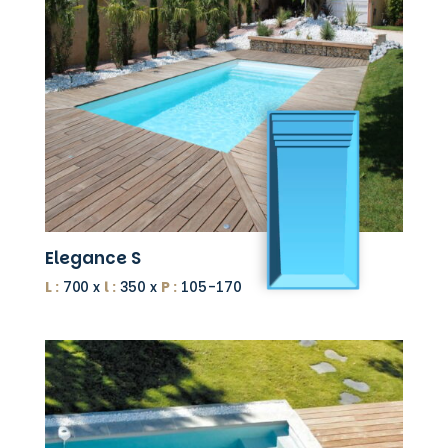
Elegance S
L :
700 x
l :
350 x
P :
105-170