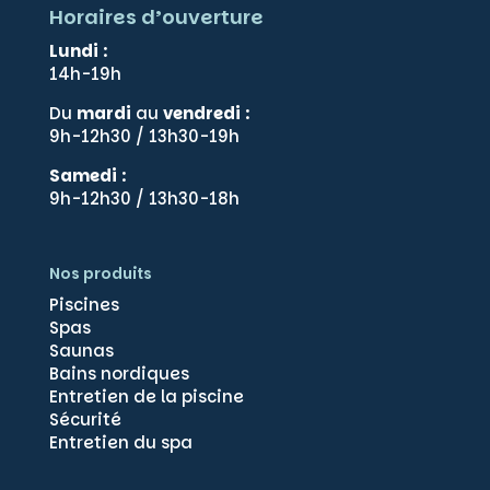
Horaires d’ouverture
Lundi
:
14h-19h
Du
mardi
au
vendredi
:
9h-12h30 / 13h30-19h
Samedi
:
9h-12h30 / 13h30-18h
Nos produits
Piscines
Spas
Saunas
Bains nordiques
Entretien de la piscine
Gérer le consentement
Sécurité
Entretien du spa
Pour offrir les meilleures expériences, nous utilisons des technologies
telles que les cookies pour stocker et/ou accéder aux informations des