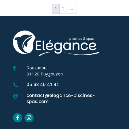
1
2
→
Rouzadou,

81120 Puygouzon
05 63 45 41 41

contact@elegance-piscines-

spas.com