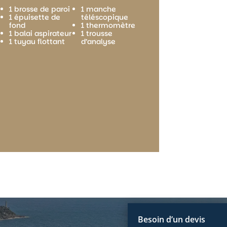
1 brosse de paroi
1 manche
1 épuisette de
téléscopique
fond
1 thermomètre
1 balai aspirateur
1 trousse
1 tuyau flottant
d’analyse
Besoin d’un devis