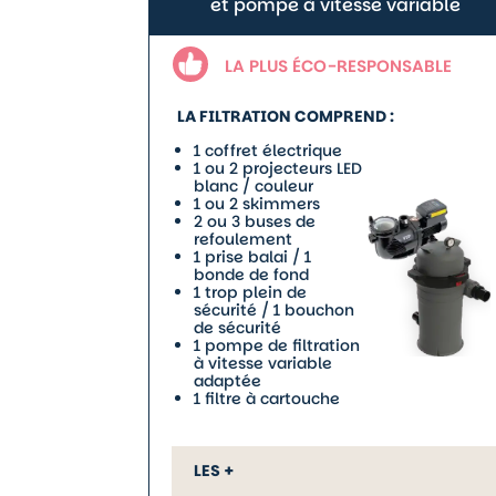
et pompe à vitesse variable
LA PLUS ÉCO-RESPONSABLE
LA FILTRATION COMPREND :
1 coffret électrique
1 ou 2 projecteurs LED
blanc / couleur
1 ou 2 skimmers
2 ou 3 buses de
refoulement
1 prise balai / 1
bonde de fond
1 trop plein de
sécurité / 1 bouchon
de sécurité
1 pompe de filtration
à vitesse variable
adaptée
1 filtre à cartouche
LES +