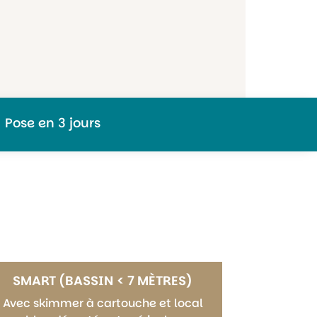
Pose en 3 jours
SMART (BASSIN < 7 MÈTRES)
Avec skimmer à cartouche et local